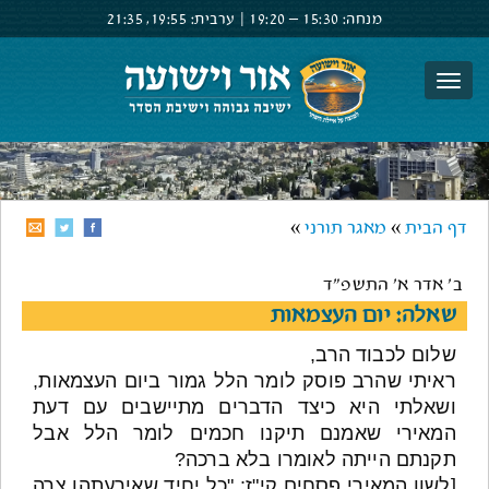
מנחה:
15:30 –
19:20
|
ערבית:
19:55,
21:35
צור קשר
הרשם
התחבר
דף הבית
»
מאגר תורני
»
ב' אדר א' התשפ"ד
שאלה: יום העצמאות
שלום לכבוד הרב,
ראיתי שהרב פוסק לומר הלל גמור ביום העצמאות,
ושאלתי היא כיצד הדברים מתיישבים עם דעת
המאירי שאמנם תיקנו חכמים לומר הלל אבל
תקנתם הייתה לאומרו בלא ברכה?
[לשון המאירי פסחים קי"ז: "כל יחיד שאירעתהו צרה