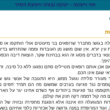
ות
לה בגוש! מתברר שרופאים בני מיעוטים אולי הותקפו או ס
 עין יע"א. אין שום מושג מן העובדות וממה שהתרחש בדיוק
תונאי בדברים מסוג זה הוא בבחינת שקר, הוצאת דיבה הכפש
יפך.
ם אכן אותם רופאים מטיילים סתם נפגעו ללא כל סיבה, זה
אי שגם אינו חכם.
מעורר סלידה וגועל ממש, היא התגובה של אנשי גוש עצי
וממים נגד פגיעה בערבים שמשום מה הם תמיד 'חפים מ
קוממו נגד פגיעות ביהודים אף כשדם אחינו יגר על הארץ
ם מה קול דממה דקה חנק את קולם).
ת המגועלה הזו איננה אלא הפגנת מחפירה ובזויה של ה
, ועוד המרופדת במנה גדושה של אכזריות כלפי אחיהם בשע