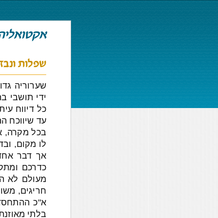
אקטואליה
שפלות ונבז
שערוריה גדו
ידי תושבי בת
כל דיווח עי
עד שיווכח הה
בכל מקרה, א
לו מקום, ובד
אך דבר אחד 
כדרכם ומתק
מעולם לא הת
חריגים, משו
א"כ ההתחסדו
בלתי מאוזנת