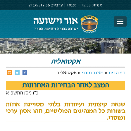
מנחה:
15:30 –
19:20
|
ערבית:
19:55,
21:35
צור קשר
הרשם
התחבר
אקטואליה
דף הבית
»
מאגר תורני
» אקטואליה
המצב לאחר הבחירות האחרונות
כ"ז ניסן התשפ"א
שנאה קיצונית ועיוורות בלתי מסוייגת אחזה
בשורות כל המנהיגים הפוליטיים, וזהו אסון ערכי
ומוסרי.