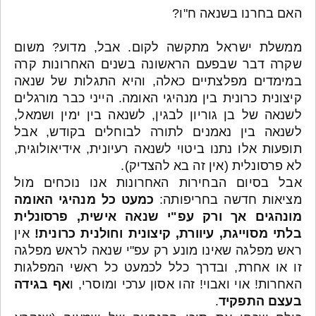
האם בחרנו בשנאה ח"ו?
ממשלת ישראל מתקשה לקום. אבל, מדוע? משום
שקרה דבר שבפעם הראשונה בשנים האחרונות קרה
במימדים מפלצתיים כאלה, והיא התגלות של שנאה
קיצונית כרונית בין מנהיגי האומה. הייני כבר מורגלים
לשנאה של בן גוריון לבגין, לשנאה בין ימין ושמאל,
לשנאה בין נאמנים לתורה לבוחלים בקודש, אבל
תופעות אלו נתנו ביטוי לשנאה רעיונית, אידיאולוגית,
לא פרסונלית (אין זה בא להצדיק).
אבל בסיום הבחירות האחרונות אנו נוכחים מול
מציאות חדשה בחריפותה:
כמעט כל מנהיגי האומה
מונהגים אך ורק עפ"י שנאה אישית, פרסונלית
בלתי מסוייגת, עיוורת, קיצונית וחולנית כרונית!
אין
ראש מפלגה שאינו מונע רק עפ"י שנאה לראש מפלגה
זו או אחרת, ובדרך כלל לכמעט כל ראשי המפלגות
האחרות! אוי ואבוי! זהו אסון ערכי ומוסרי, ו
אף בגידה
בעצם התפקיד
.