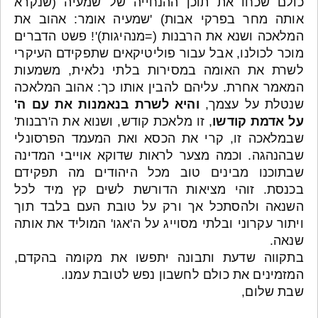
כולם שכחו את תוכן ההנחייה של שמעיה (שנקרא
אותה מחר בפרקי אבות) 'שמעיה אומר: אהוב את
המלאכה ושנא את הרבנות (=מנהיגות)'! פשט הדברים
מוכר לכולנו, אבל עבור פוליטיקאים שתפקידם העיקרי
לשרת את האומה במסירות בלתי נלאית, משמעות
המאמר אחרת. עליהם להבין אותו כך: אהוב המלאכה
שנטלת על עצמך,
והיא לשרת בנאמנות את עם ה'
על אדמת קודשו
, זו מלאכת קודש, ושנוא את ה'רבנות'
שבמלאכה זו, קרי את הכסא ואת המעמד הפרסונלי
שבהנהגה. וכמה מצער לראות שדוקא אוייבי המדינה
שבתוכנו מבינים טוב מכל היהודים מה תפקידם
בכנסת. זוהי מציאות הדורשת לשים קץ מיד לכל
השנאה ולהסתכל אך ורק על טובת העם בלבד תוך
ויתור עקרוני ובלתי מסוייג על ה'אגו' המוליד את אותה
שנאה.
בתקווה שדעת ותבונה יתפשו את מקומה בהקדם,
המזמינים את כולם לחשבון נפש לטובת עמנו.
שבת שלום,