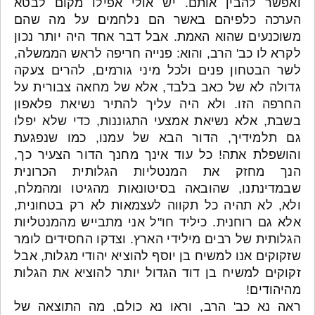
ואפשר להבין אותם. יש אולי אפילו מקום לבטא
הערכה כלפיהם באשר הם נלחמים על מה שהם
משוכנעים שהוא האמת. אבל דבר אחד היה יותר נכון
לקרא לו כב' הרב, והוא: פנייה חריפה לראש הממשלה,
לשר הבטחון פנים ולכל מיני גורמים, להרים צעקה
גדולה לא של כאב בלבד, אלא של מחאה צבורית על
החרפה הזו. ולא היה עליך להתיר נשיאת פלאפון
בשבת, אלא נשיאת אמצעי התגוננות, כדי שלא יפלו
גם תלמידיך, הדור הבא של עמנו, כמו שנפגעת
והושפלת אתה! כל עוד אינך מחנך הדור הצעיר כך,
הנך מחזק את המנטליות הגלותית הכרונית
שבמדינתנו, שהובאה בסיטונאות מהגיטו ומהמלח,
ולא, לא תהיה כל תקווה לעצמאות לא רק בטחונית,
אלא גם רוחנית. כיליד חו"ל אני מתבייש מהמנטליות
הגלותית של רבים מילידי הארץ. וצדקו החסידים לומר
שזקוקים אנו למשיח בן יוסף להוציא יהודי מגלות, אבל
זקוקים למשיח בן דוד הגדול יותר להוציא את הגלות
מהיהודים!
ראה נא כב' הרב, וראו נא כולם, מה התוצאה של