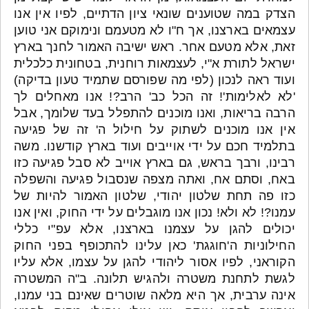
הצדק במה שטוענים שונאי ציון הדתיים, לפיו אין אנו
עצמאים בארצנו, אך ח"ו לא מטעמם ונימוקם אני טוען
זאת, אלא מטעם אחר. ראש ישיבה האמור לחנך בארץ
ישראל לתורת א"י, לעצמאות רוחנית, בטחונית כלכלית
ועוד ראה לנכון (לפי מה שפורסם שתמיד טעון בדיקה)
'לא לאלימות'! זה הכל כב' הרב?! אנו מאחלים לך
הרבה בריאות, ואנו מוכנים להתפלל בעד שלומך, אבל
אין אנו מוכנים לשתוק על חילול ה' זה של פגיעה
בתלמיד חכם על ידי אוייבים ועוד בארץ קודשנו. משה
רבינו, ורבך בראש, גם בארץ אוייב לא סבל פגיעה כזו
באח, וסתם אח, ואתה מצפה שנסבול פגיעה והשפלה
כזו פה תחת שלטון יהודי, שלטון האמור להיות של
עמנו?! לא ולא! נכון אנו מוגבלים על ידי החוק, ואין אנו
יכולים להגן על עצמנו בארצנו, אלא עפ"י כללי
החילוניות ה'חוגגת' כאן עלינו להתכופף בפני החוק
הקוראני, לפיו אסור ליהודי להגן על עצמו, אלא עליו
לגשת לתחנת משטרה ולהגיש תלונה. ב"ה המשטרה
אינה ערבית, אך היא מלאה שוטרים שאינם בני עמנו,