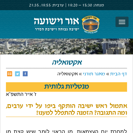
מנחה:
15:30 –
19:20
|
ערבית:
19:55,
21:35
צור קשר
הרשם
התחבר
אקטואליה
דף הבית
»
מאגר תורני
» אקטואליה
מנטליות גלותית
ז' אייר התשפ"א
אתמול ראש ישיבה הותקף ביפו על ידי ערבים,
ומה התגובה? הזמנה להתפלל למענו!
למחרת יום העצמאות, מן הראוי לומר שיש קצת מן