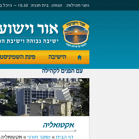
זמני תפילות:
מנחה:
בית חנניה
15:30 –
היכל בנ
הישיבה
פינת השמיניסט
עם הפנים לקהילה
אקטואליה
דף הבית
»
מאגר תורני
» אקטואליה