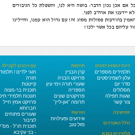
בל אם אכן נכון הדבר: בושה היא לנו, והשפלת כל הגיבורים
 יידענו את ארה"ב לפני.
אמין בהודעות פסולות מסוג זה! עם גדול הוא עמנו, וחיילינו
ור עליהם בכל אשר ילכו!
פינת השמיניסטים
תרומות
עם הפנים לקהילה
תלמידים מספרים
קרן הבניין
חוגי ילדים / תלמוד
עלון לשמיניסטים
פרויקט הבניה
תורה
סדר יום
שעורי תורה וימי עיון
קייטנות
מסלולים
הספריה
תוכנית בר-מצוה
שעות תפילה
פרויקטים שונים
חונכות תלמידי תיכו
צור קשר
תרומה "און-ליין"
פרויקט אמץ חייל
חברותא
יומישיבה
הודעות
שעורים פתוחים
אירועים ופעילויות
לציבור
כולל האברכים
מזל טוב
תוכנית חו"ל - מס"ע
- בני עקיבא
תלמידים בצבא