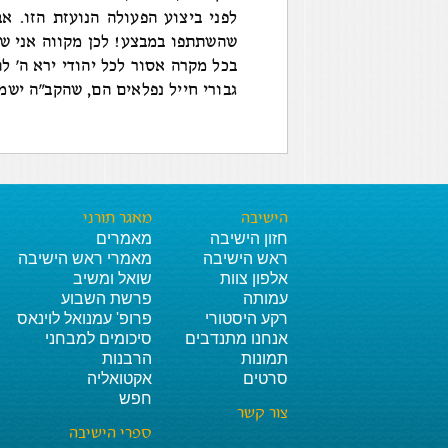
לפני ביצוע הפעולה הנועזת הזו. א
שהשתתפו במבצע! לכן מקווה אני שלא
בכל מקרה אסור לכל יהודי ירא ה' לה
גבורי חייל נפלאים הם, שהקב"ה ישמ
הישיבה
מאגר תורני
חזון הישיבה
מאמרים
ראש הישיבה
מאמרי ראש הישיבה
אלפון צוות
שואל ומשיב
עמותה
פרשת השבוע
רקע היסטורי
פרופ' עמנואל לוינאס
אנחנו מתנדבים
סיכומים למבחני
תמונות
הרבנות
סרטים
אקטואליה
חפש
צור קשר
ספרי הישיבה