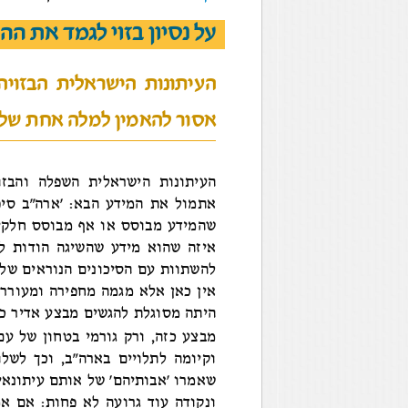
על נסיון בזוי לגמד את הה
העיתונות הישראלית הבזויה
אסור להאמין למלה אחת שלה,
העיתונות הישראלית השפלה והבז
אתמול את המידע הבא: 'ארה"ב סיפק
שהמידע מבוסס או אף מבוסס חלקי
איזה שהוא מידע שהשיגה הודות לא
להשתוות עם הסיכונים הנוראים שלקח
אין כאן אלא מגמה מחפירה ומעוררת
היתה מסוגלת להגשים מבצע אדיר כז
מבצע כזה, ורק גורמי בטחון של עם
וקיומה לתלויים בארה"ב, וכך לשל
שאמרו 'אבותיהם' של אותם עיתונאים
ונקודה עוד גרועה לא פחות: אם א