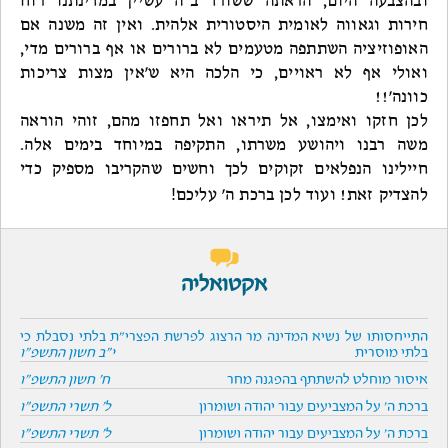
ובהצבעה היום, הראתה ששורד ב"ה עשיין במדינתנו רוח
חירות וגאווה לאומית היסטורית אלהית. ואין זה משנה אם
האופוזיציה השתתפה מטעמים לא ברורים או אף ברורים מדי,
ואולי אף לא ראויים, כי הלכה היא ש'אין מצות צריכות
כוונה'!!
לכן חזקו ואימצו, אל תיראו ואל תחפזו מהם, זוהי הוראה
משה רבנו ויהושע משרתו, התקיפה במיוחד בימים אלה.
חיילינו הנפלאים זקוקים לכך וחשים שהקריבו מספיק כדי
!
להצדיק זאת! ועוד לכן ברכת ה' עליכם
אקטואליה
התייחסותו של נשיא המדינה מר הרצוג לפרשת הפצרי"ת בלתי נסבלת כי
בלתי מוסרית
י"ב חשון התשפ"ו
איסור מוחלט להשתתף בהפגנה מחר
ח' חשון התשפ"ו
ברכת ה' על המצביעים עבור יהודה ושומרון
ל' תשרי התשפ"ו
ברכת ה' על המצביעים עבור יהודה ושומרון
ל' תשרי התשפ"ו