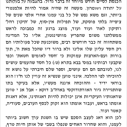
הכנסת לסיים חודש מיוחד זה בדבר גדול:
בהצבעה על בעלותנו
על יהודה ושומרון
. מעשה זה שהיה אמור להיות אלמנטרי
ביותר, וגם משא נפש של כל בני עמנו אחרי אלפי שנים של
ציפייה בלתי פוסקת, של תפילות אין-סוף, של 'תיקון רחל'
ו'תיקון לאה' ועוד ועוד, מוצג ברגע זה כמבוכה לראש
ממשלתנו משום שהפריץ מוושינגטון, אליו כל המדינה
משתחווה זה כבר חודשים רבים, משוכנעת שכל פעולותיו הם
רק חסד עליון שלו אלינו ולא ברור דיו שהכל מאת ה', תוך
בורות ועם-הארצות עמוקות כי 'חסד לאומים חטאת' וכפי
שקבעו רבותינו במס' בבא בתרא (ט:) כל חסד שהעמים עושים
לנו, לטובתם הם הם עושים, וספר שלם חיברתי על נושא זה
להוכיחו לפי ההלכה. אינני טוען שנשיא זה עויין לנו ח"ו! הוא
בודאי ידיד - וההוכחה איננה מעשיו, אלא בעיקר בתו
שהתגיירה גיור האורתודוקסי בארה"ב דוקא - אבל אנ י טוען
שדאגותיו העיקריות אינן יכולות להיות דאגותינו, אלא דאגות
אומתו בראש, ועבור אומתו הוא זקוק לכסף הערבים, סעודיה,
.
קאטר ועוד
לכן הוא דאג לעצב הסכם שיש בו השגת ערך חשוב ביותר
לעמנו, והוא שחרור האחים שנפלו בשבי של אותן חיות טרף,