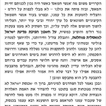
הקרויים משום מה 'אנשי חמאס' כאשר היה נכון לכנותם 'חיות
חמאס', ובזה פיתה את כולנו – לא מבלי לכפות על רה"מ -
והצליח להטעות את כל עמנו, ובפרט בעוד אנשי השמאל
הקיצוניים השונאים כל ערך יהודי וביבי עוד יותר, הצליחו
להפוך חטופים אלה לערך עליון, וכך השתיק לא מעט צעקות
נגד רה"מ והופיע כמשיח,
על חשבון הפיכת מדינת ישראל
לוואסלית מוחלטת
, והגבלת צה"ל וחירותנו, ולהיהפך למנהיג
פוליטי ובטחוני עליון של מדינתנו, עד כדי כך שאף זכותנו
להגן על עצמנו ולהגיב להתקפות נגדנו נשללה מאתנו ודרושה
הסכמתו, והוא לא היסס להדגיש זאת בימים האחרונים 'אם
אסכים, אם ארשה'. והנה שיש חלושי הדעת עבדים ברוחם
שלא הצליחו עדיין לצאת מהגיטו שלהם, הנבהלים מהצבעה
בכנסת אפילו על דבר שלא היה אמור להיות אפילו נושא
!
להצבעה כ"כ הוא מתבקש ומובן
ובכן נאמר לכל הפחדנים למיניהם,
ברוך ה' שכנסת ישראל לא
פחדה מנוכחות סגנו בתוכנו
כדי להצהיר את האמת האלהית
הנצחית שלנו. דוקא עובדה זו מכפרת ולו מעט מאד לחרפה
של שעבוד עמנו לטראמפ ביום הושענא רבא עצמו בכנסת,