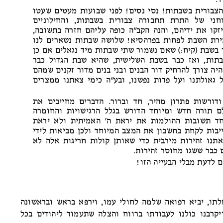
ד.
צבורית בשבתות!
נסי נסים! לפני שבועות מעטים שעטו
ני של התרת תחבורה צבורית בשבתות, והחילוניים
זקו את ידיהם, והנה הקב"ה כופה עליהם חזרה בתשובה,
ירת השבת לפחות בפרהסיא! שלושה שבתות נשארים לנו
ו בשבת (קיח:) שאם נשמור שתי שבתות מיד נגאלים אם כן
תות, ואז כבר בשבת השלישית, שהיא שבת הגדול כבר
היה צורך להרחיק דור הבנים ובני בנים מדור זקנים שמהם
ל גאולתנו ועל פדות נפשנו, ובע"ה כימי צאתנו ממצרים
דורשות פתרון מהיר, חד וברור. הדברים מחייבים את
ם תורה חדש ומיוחד הדורש בגלל הרגישויות והחומרה
וחד תשובות ההולמות את יראת ה' האמיתית ולא יראת
יבות לקחת בחשבון את המצב המיוחד ולכן מביאות לידי
תנו זהירות מירבית כדי שאותן קולות חריגות אלה לא
ם כבר ששגו מחוסר זהירות.
ם לדעת מבלי הבעייה הזו!
לתו, יביא רפואה שלמה לחולי עמו, וירפא בראש ובראשונה
ויקרבנו כולנו לעבודתו ברווח והצלה שתעמוד ליהודים בכל