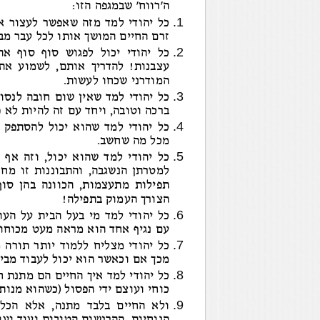
ה'רווח' שבמגפה הזו:
כל יהודי למד מזה שאפשר לעצור א
זרם החיים המושך אותו לכל עבר מב
כל יהודי יכול לפגוש סוף סוף א
עצבנות! להדריך אותם, לשמוע את
המודרני שכחו לעשות.
כל יהודי למד שאין שום חובה לנסוע
ברכה וטובה, ויחד עם זה להיות לא
כל יהודי למד שהוא יכול להסתפק ב
מכל מה שחשב.
כל יהודי למד שהוא יכול, וזה אף 
למטרתן הנשגבה, והתבוננות זו מחז
תפילות מתעצמות, הכוונה בהן סוף
הצורך העמוק בתפילה!
כל יהודי למד מי בעל הבית על העול
עם נגיף אחד הוא מראה מעט מכוחו!
כל יהודי מצליח ללמוד יותר תורה מ
מכך אם וכאשר הוא יכול לעבוד מבית
כל יהודי למד איך החיים הם מתנת ח
כוחי ועוצם ידי הפסול (כשהוא מנות
ולא החיים בלבד מתנה, אלא הכל 