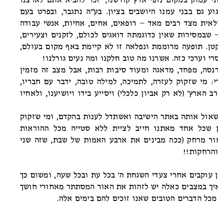
 עמוק במקום נופי ארץ קודשנו, 'זכו' להביא אתם לארצנו
גוע גם בבני עמנו היושבים בציון. בע"ה נתגבר, ובפרט בעם
אית מצד רבים מאד – רופאים, אחים, אחיות, אנשי עבודה
– שבמסירות שאין כדוגמתה דואגים לכולם, לזקנים וצעירים,
קטן. תופעה מרוממת ונפלאה זו לא קיימת באף מקום בעולם,
י וערכי כזה. אשרנו מה טוב חלקנו ומה נעים גורלנו!
נסה, מפחד, מדאגה ומעוד סיבות רבות, אבל מצב זה מזמין
י: מי שזקוק לעזרה, לתמיכה, למילה טובה, ידבר עם חבריו,
ב הארץ' (לא רק אביון כלכלי) ויסייע בידו ויושיענו, ולאחיו
שאול אותה באתר הישיבה ואשתדל לענות בהקדם, ומי שזקוק
ין שכל אחד מאתנו חייב לציית ללא סטייה מכל ההוראות
מור מרחק (ככה מבינים את ארבע האמות של שבת, שזה שני
והרחקות!!
ן עוקבים אחרי צעדי השגחת ה' בכל עת ובכל שעה, ומשום כך
איך במצבים כאלה יש לזהות את האור המסתתר מאחורי חושך
מכל הדברים הטובים שאנו זוכים להם בימים אלה.