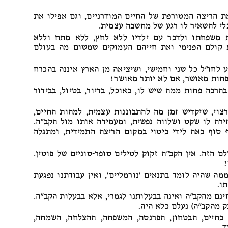
ת הריצה המטורפת של החיים המודרניים, וגם אפילו את
לי להשאיר לו רגע של מחשבה עצמית.
ת משפחתו ולדבר עם ילדיו ללא לחץ, ללא מתח וללא
 קולם הפנימי ואת חייהם העמוקים שמשום מה בעולם
 לחו"ל כל שני וחמישי, ושיציאה מן הארץ איננה בהכרח
 פחות מאושר, אם לא יותר מאושר!
הרבה פחות ממה שיש לו, באוכל, בדיור, בטיול, בבידור
רצוי, שיקדיש זמן מה להתבוננות עצמית, למהות החיים,
ירה לו שקט ושלווה נפשית, ומעמידה אותו מול הקב"ה.
 סוף באה לידי ביטוי במקום הריצה התמידית, ומתגלה
ם הזה. אין הקב"ה זקוק לטילים סופר-סוניים של פוטין.
מה שהיה לומד בתנאים 'נורמליים', ואין עבודתנו נפגעת
ו.
ינם מהקב"ה ואינה בבעלותנו לגמרי, אלא בבעלות הקב"ה.
ק מהקב"ה) נעלם כלא היה.
בחיים, הבטחון, הפרנסה, המשפחה, ההצלחה, השמחה,