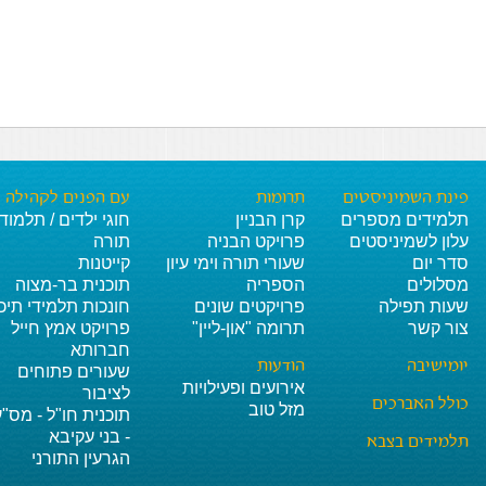
פינת השמיניסטים
תרומות
עם הפנים לקהילה
תלמידים מספרים
קרן הבניין
חוגי ילדים / תלמוד
עלון לשמיניסטים
פרויקט הבניה
תורה
סדר יום
שעורי תורה וימי עיון
קייטנות
מסלולים
הספריה
תוכנית בר-מצוה
שעות תפילה
פרויקטים שונים
חונכות תלמידי תיכו
צור קשר
תרומה "און-ליין"
פרויקט אמץ חייל
חברותא
יומישיבה
הודעות
שעורים פתוחים
אירועים ופעילויות
לציבור
כולל האברכים
מזל טוב
תוכנית חו"ל - מס"ע
- בני עקיבא
תלמידים בצבא
הגרעין התורני