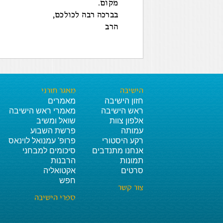
מקום.
בברכה רבה לכולכם,
הרב
הישיבה
מאגר תורני
חזון הישיבה
מאמרים
ראש הישיבה
מאמרי ראש הישיבה
אלפון צוות
שואל ומשיב
עמותה
פרשת השבוע
רקע היסטורי
פרופ' עמנואל לוינאס
אנחנו מתנדבים
סיכומים למבחני
תמונות
הרבנות
סרטים
אקטואליה
חפש
צור קשר
ספרי הישיבה