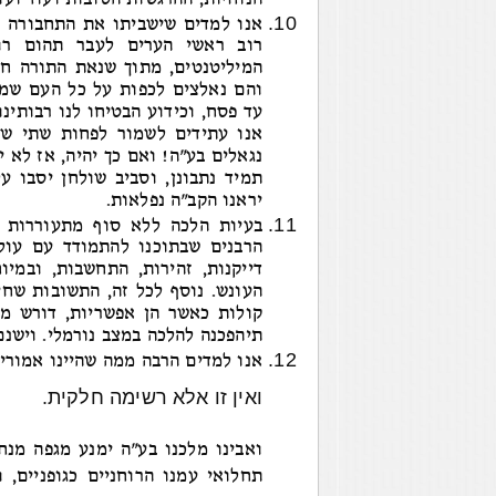
הנוחיות, ההרגשות הטובות ועוד ועו
אנו למדים שישביתו את התחבורה ה
רוב ראשי הערים לעבר תהום רוח
המיליטנטים, מתוך שנאת התורה חי
והם נאלצים לכפות על כל העם שמ
עד פסח, וכידוע הבטיחו לנו רבותינ
אנו עתידים לשמור לפחות שתי שב
נגאלים בע"ה! ואם כך יהיה, אז לא י
תמיד נתבונן, וסביב שולחן יסבו ע
יראנו הקב"ה נפלאות.
בעיות הלכה ללא סוף מתעוררות ו
הרבנים שבתוכנו להתמודד עם עול
דייקנות, זהירות, התחשבות, ובמי
העונש. נוסף לכל זה, התשובות שחי
קולות כאשר הן אפשריות, דורש מא
תיהפכנה להלכה במצב נורמלי. וישנ
אנו למדים הרבה ממה שהיינו אמורי
ואין זו אלא רשימה חלקית.
ואבינו מלכנו בע"ה ימנע מגפה מנח
תחלואי עמנו הרוחניים כגופניים, 