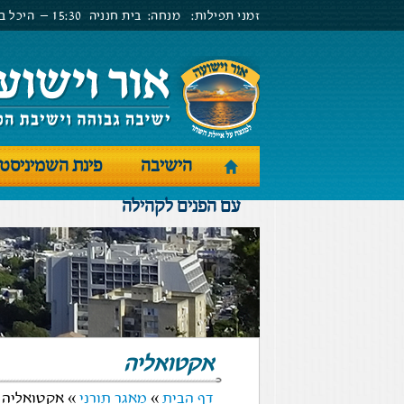
זמני תפילות:
מנחה:
בית חנניה
15:30 –
היכל בנ
הישיבה
פינת השמיניסט
עם הפנים לקהילה
אקטואליה
דף הבית
»
מאגר תורני
» אקטואליה