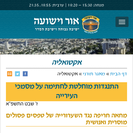
מנחה:
15:30 –
19:20
|
ערבית:
19:55,
21:35
צור קשר
הרשם
התחבר
אקטואליה
דף הבית
»
מאגר תורני
» אקטואליה
התנגדות מוחלטת לחתימה על מסמכי
העירייה
ז' שבט התשפ"א
מחאה חריפה נגד השערורייה של טפסים פסולים
מוסרית ואנושית