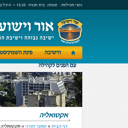
זמני תפילות:
מנחה:
בית חנניה
15:30 –
היכל בנ
הישיבה
פינת השמיניסט
עם הפנים לקהילה
אקטואליה
דף הבית
»
מאגר תורני
» אקטואליה