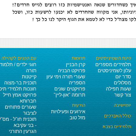
יך כשחדורים שנאה ואנטישמיות כזו רוצים לגייס חרדים?!
ציוניותו, אני מקווה שהחרדים לא יכנעו לרשעות כזו, ושכל
ו מצה"ל כדי לא לטמא את הגוף היקר לנו כל כך !
פינת השמיניסטים
תרומות
עם הפנים לקהילה
תלמידים מספרים
קרן הבניין
חוגי ילדים / תלמוד
עלון לשמיניסטים
פרויקט הבניה
תורה
סדר יום
שעורי תורה וימי עיון
קייטנות
מסלולים
הספריה
תוכנית בר-מצוה
שעות תפילה
פרויקטים שונים
חונכות תלמידי תיכו
צור קשר
תרומה "און-ליין"
פרויקט אמץ חייל
חברותא
יומישיבה
הודעות
שעורים פתוחים
אירועים ופעילויות
לציבור
כולל האברכים
מזל טוב
תוכנית חו"ל - מס"ע
- בני עקיבא
תלמידים בצבא
הגרעין התורני