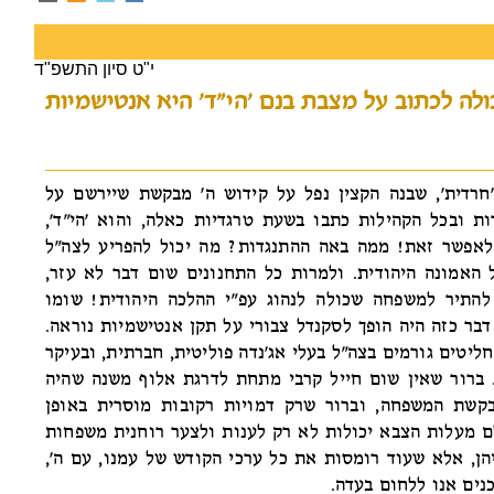
י"ט סיון התשפ"ד
ה לכתוב על מצבת בנם 'הי"ד' היא אנטישמיות
רדית', שבנה הקצין נפל על קידוש ה' מבקשת שיירשם על
ת ובכל הקהילות כתבו בשעת טרגדיות כאלה, והוא 'הי"ד',
לאפשר זאת! ממה באה ההתנגדות? מה יכול להפריע לצה"ל
 האמונה היהודית. ולמרות כל התחנונים שום דבר לא עזר,
להתיר למשפחה שכולה לנהוג עפ"י ההלכה היהודית! שומו
דבר כזה היה הופך לסקנדל צבורי על תקן אנטישמיות נוראה.
ליטים גורמים בצה"ל בעלי אג'נדה פוליטית, חברתית, ובעיקר
. ברור שאין שום חייל קרבי מתחת לדרגת אלוף משנה שהיה
בקשת המשפחה, וברור שרק דמויות רקובות מוסרית באופן
ם מעלות הצבא יכולות לא רק לענות ולצער רוחנית משפחות
ן, אלא שעוד רומסות את כל ערכי הקודש של עמנו, עם ה',
כנים אנו ללחום בעדה.