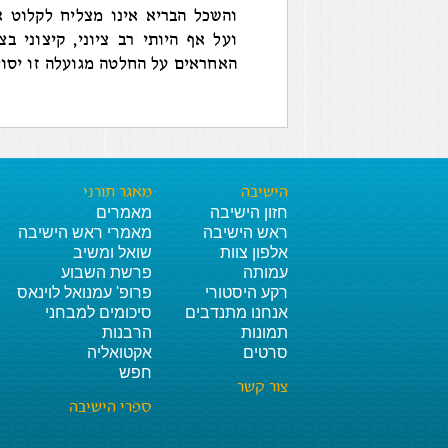
והשכל הבריא אינו מצליח לקלוט א
ועל אף היותי רב ציוני, קיצוני ב
האחראים על החלטה מגועלה זו יסולק
הישיבה
מאגר תורני
חזון הישיבה
מאמרים
ראש הישיבה
מאמרי ראש הישיבה
אלפון צוות
שואל ומשיב
עמותה
פרשת השבוע
רקע היסטורי
פרופ' עמנואל לוינאס
אנחנו מתנדבים
סיכומים למבחני
תמונות
הרבנות
סרטים
אקטואליה
חפש
צור קשר
ספרי הישיבה