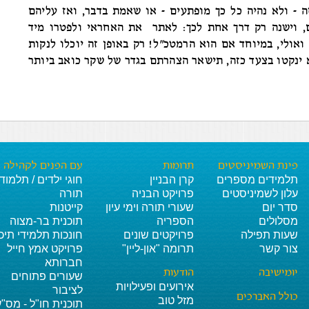
ה - ולא נהיה כל כך מופתעים - או שאמת בדבר, ואז עליהם
, וישנה רק דרך אחת לכך: לאתר את האחראי ולפטרו מיד
ואולי, במיוחד אם הוא הרמטכ"ל! רק באופן זה יוכלו לנקות
ינקטו בצעד כזה, תישאר הצהרתם בגדר של שקר כואב ביותר
פינת השמיניסטים
תרומות
עם הפנים לקהילה
תלמידים מספרים
קרן הבניין
חוגי ילדים / תלמוד
עלון לשמיניסטים
פרויקט הבניה
תורה
סדר יום
שעורי תורה וימי עיון
קייטנות
מסלולים
הספריה
תוכנית בר-מצוה
שעות תפילה
פרויקטים שונים
חונכות תלמידי תיכו
צור קשר
תרומה "און-ליין"
פרויקט אמץ חייל
חברותא
יומישיבה
הודעות
שעורים פתוחים
אירועים ופעילויות
לציבור
כולל האברכים
מזל טוב
תוכנית חו"ל - מס"ע