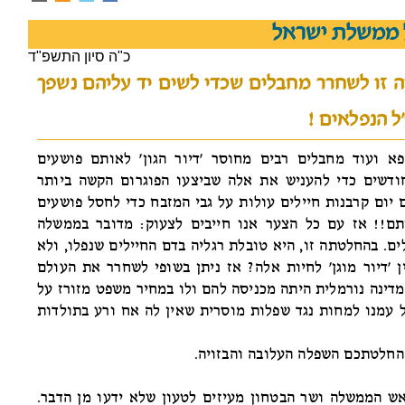
 ממשלת ישראל
כ"ה סיון התשפ"ד
יה זו לשחרר מחבלים שכדי לשים יד עליהם נשפך
ל הנפלאים !
 ועוד מחבלים רבים מחוסר 'דיור הגון' לאותם פושעים
ודשים כדי להעניש את אלה שביצעו הפוגרום הקשה ביותר
 יום קרבנות חיילים עולות על גבי המזבח כדי לחסל פושעים
ם!! אז עם כל הצער אנו חייבים לצעוק: מדובר בממשלה
ם. בהחלטתה זו, היא טובלת רגליה בדם החיילים שנפלו, ולא
ן 'דיור מוגן' לחיות אלה? אז ניתן בשופי לשחרר את העולם
מדינה נורמלית היתה מכניסה להם ולו במחיר משפט מזורז על
ל עמנו למחות נגד שפלות מוסרית שאין לה אח ורע בתולדות
החלטתכם השפלה העלובה והבזויה.
 הממשלה ושר הבטחון מעיזים לטעון שלא ידעו מן הדבר.