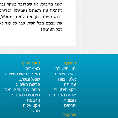
ואנו מגיבים: או שמדובר בשקר נבז
להוכיח את חפותם ואמיתת דבריהם
בבושת פנים, אף אם הוא הרמטכ"ל, 
את עצמם מכל חשד. אבל כל עוד לא 
לכל האומה!
הישיבה
מאגר תורני
חזון הישיבה
מאמרים
ראש הישיבה
מאמרי ראש הישיבה
אלפון צוות
שואל ומשיב
עמותה
פרשת השבוע
רקע היסטורי
פרופ' עמנואל לוינאס
אנחנו מתנדבים
סיכומים למבחני
תמונות
הרבנות
סרטים
אקטואליה
חפש
צור קשר