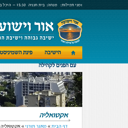
זמני תפילות:
מנחה:
בית חנניה
15:30 –
היכל בנ
הישיבה
פינת השמיניסט
עם הפנים לקהילה
אקטואליה
דף הבית
»
מאגר תורני
» אקטואליה