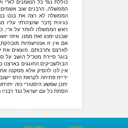
כוללת נגד כל הנאמנים לא"י ו
הממשלה, הרבנים שוב אשמים! 
הממשלה לא רצה את בנט בממש
כגיגית (דבר שהצהרתי עליו מ
ראש הממשלה לוותר על א"י, כא
שבנט ימנע זאת ממנו. איזה יושר 
אם אין זו אנטישמיות מובהקת, 
לארצם ותרבותם, מוצאים את ע
בוגר סיירת מטכ"ל הושב על ס
הבולשביקים החוגגים בארצנו כ
אין לנו להסיק אלא מסקנה אחת
יריית פתיחה לקראת הרס יישובים
יתכן שפשע היסטורי כזה יתרחש 
הסתת כל עם ישראל נגד רבניו ונ
הישיבה
מאגר תורני