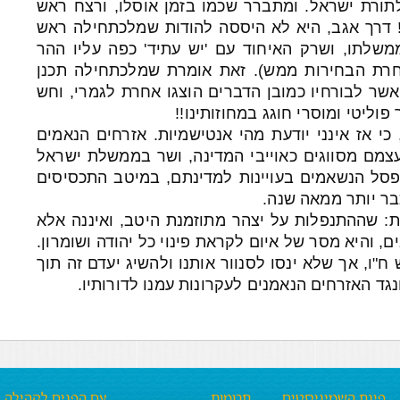
לתורת ישראל. ומתברר שכמו בזמן אוסלו, ורצח ראש
דרך אגב, היא לא היססה להודות שמלכתחילה ראש
לתו, ושרק האיחוד עם 'יש עתיד' כפה עליו ההר
חרת הבחירות ממש). זאת אומרת שמלכתחילה תכנן
שר לבורחיו כמובן הדברים הוצגו אחרת לגמרי, וחש
פוליטי ומוסרי חוגג במחוזותינו!!
כי אז אינני יודעת מהי אנטישמיות. אזרחים הנאמים
צמם מסווגים כאוייבי המדינה, ושר בממשלת ישראל
פסל הנשאמים בעויינות למדינתם, במיטב התכסיסים
בר יותר ממאה שנה.
: שההתנפלות על יצהר מתוזמנת היטב, ואיננה אלא
, והיא מסר של איום לקראת פינוי כל יהודה ושומרון.
ח"ו, אך שלא ינסו לסנוור אותנו ולהשיג יעדם זה תוך
גד האזרחים הנאמנים לעקרונות עמנו לדורותיו.
פינת השמיניסטים
תרומות
עם הפנים לקהילה