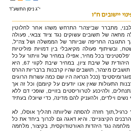
י"ג ניסן התשע"ד
נוי יישובים ח"ו
בני, מתברר שב'יצהר' התרחש משהו אחר לחלוטין
ה מחאה של תשובים עשוקים נגד ציוד צבאי, פעולה
ך התגובה החריפה שביותר של הממשלה ושל צה"ל,
ח, ובשיתוף פעולה מקיאבלי בין דמויות פוליטיות
'פלסטינים' בכל מחיר, אפילו במחיר של וויתור על כל
האידיאולוגיה הציונית, וכל שכן היהודית של שיבת ציון, במחיר שיבת לקווי 67, היא
תושבים מיצהר, תושבים שהיו קרבנות ברבריות ההרס
וגרומיסטים' (ככל הנראה היו שם כמה עשרות הרוגים
בנות התעולות שאין אנו יודעים על קיומם) וכל זה אך
לים, ולהיכנע לטרוריסטים בזויים, שופכי דם ללא
 נשים וילדים, ולהעניק להם מדינה, כדי שיוכלו בעתיד
 כרגיל,תוך חזרה להסתה שליוותה תהליך אוסלו, לא
בנים הקיצוניים'. והיא דאגה גם לכרוך ביחד את כל
 מלחמה נגד היהדות האורטודוקסית, בקיצור, מלחמה