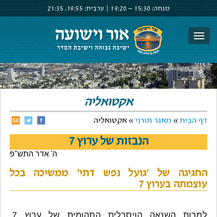
מנחה:
15:30 –
19:20
|
ערבית:
19:55,
21:35
צור קשר
הרשם
התחבר
אקטואליה
דף הבית
»
מאגר תורני
» אקטואליה
הנבזות של ערוץ 7
ה' אדר התש"פ
החגיגה של 'גועל נפש דתי' ממשיכה בכל
עוצמתה בערוץ 7
למרות השנאה הויסרלית התהומית של ערוץ 7,