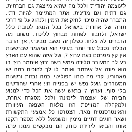
ל'עוצמה יהודית' ולכל מה שהיא מייצגת גם חברתית,
גם דתית וגם מדינית, אתר המתיימר להיות דתי,
התברר שהיה סיכוי לחזק את הימין ולנהוג על פי דרכי
תורה של אחדות בישראל בכל הנוגע לטובת כלל
ישראל, ולחבור לפחות מבחוץ לליכוד. משום מה
הדברים לא צלחו. כשלון זה נשגב מבינתי, אך הדבר
הבלתי נסבל עוד יותר בעיניי הוא המאמר שברשעות
אין קץ מפרסם כעת ערוץ 7, של איזה שהוא עם הארץ
רע לב המעורר סלידה ממש בשם 'רוץ איתמר רוץ' בו
הוא פונה אל איתמר ואומר לו לך להוכיח כמה יש
מאחוריו, קרי מה כוחו הפוליטי. כמה נבזות ורשעות
המעוררים גועל נפש יש בפנייה זו!! אחרי שחודשים
בלי סוף, וערוץ 7 בראש עשה את הכל כדי למנוע
חבירה של 'עוצמה' ל'ימינה' ולכל מסגרת אחרת,
ולמקהלה המזייפת הזו מלאת השנאה העיוורת
והאינטרסנטית מאד, הצטרפו כל אמצעי התקשורת
ושאר חוגים דתיים מימין ומשמאל ללא מספר תקפו
אותו והביאו לירידת כוחו, הם מבקשים ממנו עתה