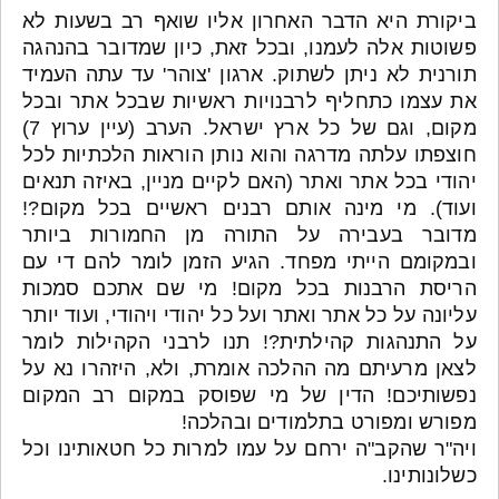
ביקורת היא הדבר האחרון אליו שואף רב בשעות לא
פשוטות אלה לעמנו, ובכל זאת, כיון שמדובר בהנהגה
תורנית לא ניתן לשתוק. ארגון 'צוהר' עד עתה העמיד
את עצמו כתחליף לרבנויות ראשיות שבכל אתר ובכל
מקום, וגם של כל ארץ ישראל. הערב (עיין ערוץ 7)
חוצפתו עלתה מדרגה והוא נותן הוראות הלכתיות לכל
יהודי בכל אתר ואתר (האם לקיים מניין, באיזה תנאים
ועוד). מי מינה אותם רבנים ראשיים בכל מקום?!
מדובר בעבירה על התורה מן החמורות ביותר
ובמקומם הייתי מפחד. הגיע הזמן לומר להם די עם
הריסת הרבנות בכל מקום! מי שם אתכם סמכות
עליונה על כל אתר ואתר ועל כל יהודי ויהודי, ועוד יותר
על התנהגות קהילתית?! תנו לרבני הקהילות לומר
לצאן מרעיתם מה ההלכה אומרת, ולא, היזהרו נא על
נפשותיכם! הדין של מי שפוסק במקום רב המקום
מפורש ומפורט בתלמודים ובהלכה!
ויה"ר שהקב"ה ירחם על עמו למרות כל חטאותינו וכל
כשלונותינו.