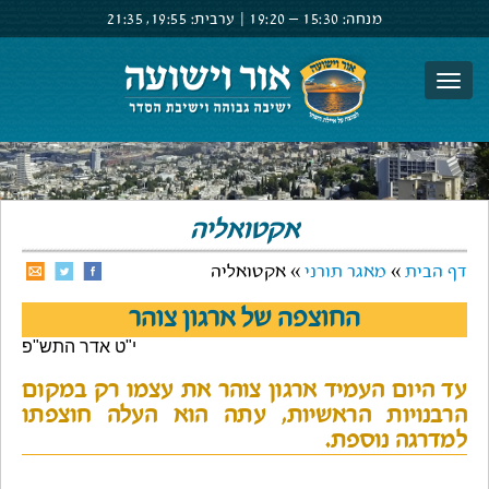
מנחה:
15:30 –
19:20
|
ערבית:
19:55,
21:35
צור קשר
הרשם
התחבר
אקטואליה
דף הבית
»
מאגר תורני
» אקטואליה
החוצפה של ארגון צוהר
י"ט אדר התש"פ
עד היום העמיד ארגון צוהר את עצמו רק במקום
הרבנויות הראשיות, עתה הוא העלה חוצפתו
למדרגה נוספת.