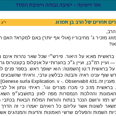
ים אחרים של הרב בן אמוזג
י"ג
הרב,
וזג מזכיר ג׳ מחיבוריו (אולי אף יותר) באם למקרא? האם ח
או?
ראשית מא:א על היאור. פירש״י שכל שאר נהרות אינם נק
— ועיין רמ״בן, ועיין ג״כ בהערותי על אנקלוס בקונטרוס ג
ל בראשית ד:טו [השמטה: הוא ישופך ראש. בספר פנים לת
 שוף ענינו ראיה והבטה כבלשון ערבי, וראיתי שהשבעים 
Genese surla Explication. v ]
ראשית מז:כ כי מכרו מצרים וגו׳. ראיתי ונתון אל לבי
האמונות וההלכות הנמסרות מפה לאזן בתושבע״פ השאי
 רמז ורושם הנכר בנתוח והוראת המלות הבאות בכתבי ה
שאר לשונות אשר עליהם כל רואיהם יאמרו כי זה הדרך י
ות השמות והפעלים שרשי האמונות והדעות והמנהגים אשר