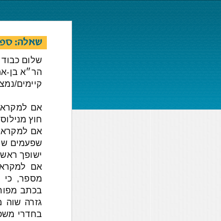
שאלה: ספר
שלום כבוד 
הר״א בן-אמ
קיימים/נמצ
אם למקרא ב
חוץ מנילוס 
אם למקרא ע
שפעמים שרש
ישופך ראש מענין זה.431 -. Observabit
אם למקרא ב
מספר, כי 
בכתב מפורש
גזרה שוה מ
בחדרי משכי