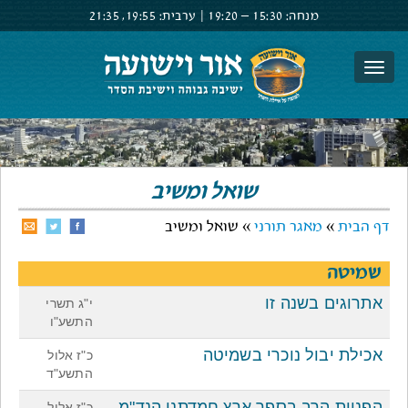
מנחה:
15:30 –
19:20
|
ערבית:
19:55,
21:35
צור קשר
הרשם
התחבר
שואל ומשיב
דף הבית
»
מאגר תורני
» שואל ומשיב
שמיטה
אתרוגים בשנה זו
י"ג תשרי
התשע"ו
אכילת יבול נוכרי בשמיטה
כ"ז אלול
התשע"ד
הפניות הרב בספר ארץ חמדתנו הנד"מ
כ"ז אלול