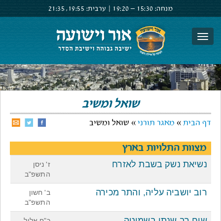
מנחה:
15:30 –
19:20
|
ערבית:
19:55,
21:35
צור קשר
הרשם
התחבר
שואל ומשיב
דף הבית
»
מאגר תורני
» שואל ומשיב
מצוות התלויות בארץ
נשיאת נשק בשבת לאזרח
ז' ניסן
התשפ"ב
רוב יושביה עליה, והתר מכירה
ב' חשון
התשפ"ב
שיח רב שנתי בשמיטה
כ"ח אלול