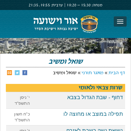
מנחה:
15:30 –
19:20
|
ערבית:
19:55,
21:35
צור קשר
הרשם
התחבר
שואל ומשיב
דף הבית
»
מאגר תורני
» שואל ומשיב
שרות צבאי ולאומי
דחוף - שבת הגדול בצבא
י' ניסן
התשפ"ד
תפילה במוצב או מחוצה לו
כ"ח חשון
התשפ"ד
נשיאת נשק בשבת לאזרח
ז' ניסן