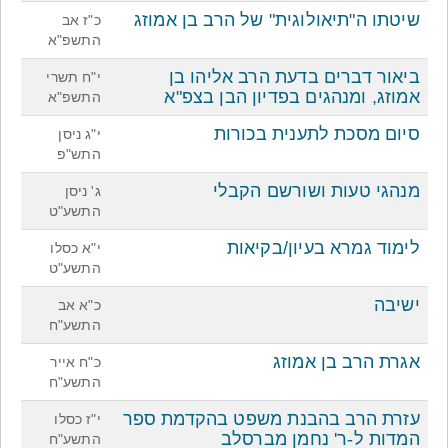
שיטתו ה"תיאולוגית" של הרב בן אמוזג
כ"ז אב
התשפ"א
ביאור דברים בדעת הרב אליהו בן
י"ח תשרי
אמוזג, ומנהגים בפדיון הבן בצפ"א
התשפ"א
סיום מסכת לתענית בכורות
י"ג ניסן
התש"פ
מנהגי טעות ושורשם הקבלי
ג' ניסן
התשע"ט
לימוד גמרא בעיון/בקיאות
י"א כסלו
התשע"ט
ישיבה
כ"א אב
התשע"ח
אגרת הרב בן אמוזג
כ"ח אייר
התשע"ח
עזרת הרב בהבנת משפט בהקדמת ספר
י"ז כסלו
המדות ל-ר' נחמן מברסלב
התשע"ח