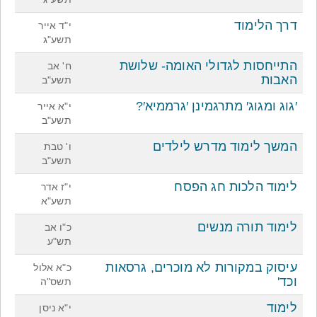
דרך הלימוד
י"ד אייר
תשע"ג
התייחסות לגדולי האומה- שלושת
ח' אב
האבות
תשע"ב
′גוג ומגוג′ מתרגמינן ′גרממיא′?
י"א אייר
תשע"ב
המשך לימוד מדרש לילדים
ו' טבת
תשע"ב
לימוד הלכות חג הפסח
י"ז אדר
תשע"א
לימוד תורה מנשים
כ"ו אב
תש"ע
עיסוק במקורות לא מוכרים, גרסאות
כ"א אלול
וכד'
תשס"ה
לימוד
י"א ניסן