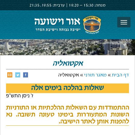
מנחה:
15:30 –
19:20
|
ערבית:
19:55,
21:35
צור קשר
הרשם
התחבר
אקטואליה
דף הבית
»
מאגר תורני
» אקטואליה
שאלות בהלכה בימים אלה
ז' ניסן התש"פ
ההתמודדות עם השאלות ההלכתיות או התורניות
השונות המתעוררות בימינו טעונה תשובה. נא
להפנות אותן לאתר הישיבה.