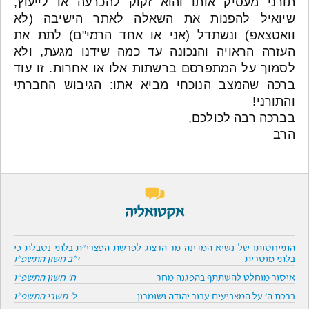
תורני מעסיק אותו והוא זקוק להכרעה או לייעוץ,
שיואיל להפנות את השאלה לאתר הישיבה (לא
וואטצאפ) ונשתדל (אני או אחד הרמי"ם) לתת את
העזרה הראויה והנכונה עד כמה שידנו מגעת, ולא
לסמוך על המתפרסם ברשתות אלו או אחרות. זו עוד
ברכה שהמצב הנוכחי מביא אתו: הגיבוש החברתי
והתורני!
בברכה רבה לכולכם,
הרב
אקטואליה
התייחסותו של נשיא המדינה מר הרצוג לפרשת הפצרי"ת בלתי נסבלת כי
בלתי מוסרית
י"ב חשון התשפ"ו
איסור מוחלט להשתתף בהפגנה מחר
ח' חשון התשפ"ו
ברכת ה' על המצביעים עבור יהודה ושומרון
ל' תשרי התשפ"ו