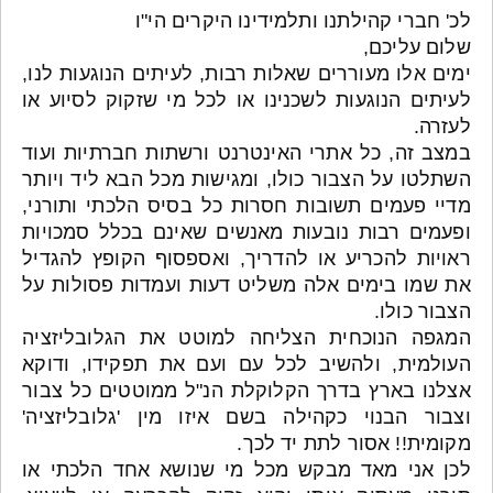
לכ' חברי קהילתנו ותלמידינו היקרים הי"ו
שלום עליכם,
ימים אלו מעוררים שאלות רבות, לעיתים הנוגעות לנו,
לעיתים הנוגעות לשכנינו או לכל מי שזקוק לסיוע או
לעזרה.
במצב זה, כל אתרי האינטרנט ורשתות חברתיות ועוד
השתלטו על הצבור כולו, ומגישות מכל הבא ליד ויותר
מדיי פעמים תשובות חסרות כל בסיס הלכתי ותורני,
ופעמים רבות נובעות מאנשים שאינם בכלל סמכויות
ראויות להכריע או להדריך, ואספסוף הקופץ להגדיל
את שמו בימים אלה משליט דעות ועמדות פסולות על
הצבור כולו.
המגפה הנוכחית הצליחה למוטט את הגלובליזציה
העולמית, ולהשיב לכל עם ועם את תפקידו, ודוקא
אצלנו בארץ בדרך הקלוקלת הנ"ל ממוטטים כל צבור
וצבור הבנוי כקהילה בשם איזו מין 'גלובליזציה'
מקומית!! אסור לתת יד לכך.
לכן אני מאד מבקש מכל מי שנושא אחד הלכתי או