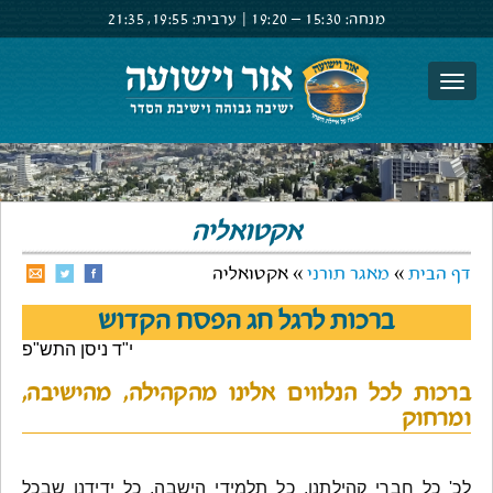
מנחה:
15:30 –
19:20
|
ערבית:
19:55,
21:35
צור קשר
הרשם
התחבר
אקטואליה
דף הבית
»
מאגר תורני
» אקטואליה
ברכות לרגל חג הפסח הקדוש
י"ד ניסן התש"פ
ברכות לכל הנלווים אלינו מהקהילה, מהישיבה,
ומרחוק
לכ' כל חברי קהילתנו, כל תלמידי הישבה, כל ידידנו שבכל