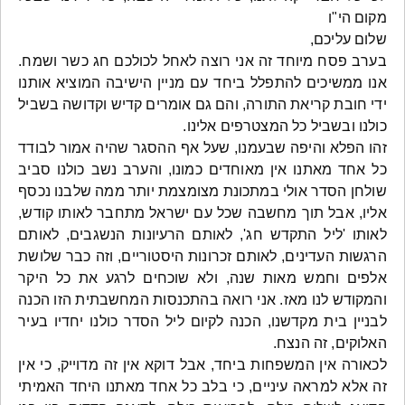
מקום הי"ו
שלום עליכם,
בערב פסח מיוחד זה אני רוצה לאחל לכולכם חג כשר ושמח.
אנו ממשיכים להתפלל ביחד עם מניין הישיבה המוציא אותנו
ידי חובת קריאת התורה, והם גם אומרים קדיש וקדושה בשביל
כולנו ובשביל כל המצטרפים אלינו.
זהו הפלא והיפה שבעמנו, שעל אף ההסגר שהיה אמור לבודד
כל אחד מאתנו אין מאוחדים כמונו, והערב נשב כולנו סביב
שולחן הסדר אולי במתכונת מצומצמת יותר ממה שלבנו נכסף
אליו, אבל תוך מחשבה שכל עם ישראל מתחבר לאותו קודש,
לאותו 'ליל התקדש חג', לאותם הרעיונות הנשגבים, לאותם
הרגשות העדינים, לאותם זכרונות היסטוריים, וזה כבר שלושת
אלפים וחמש מאות שנה, ולא שוכחים לרגע את כל היקר
והמקודש לנו מאז. אני רואה בהתכנסות המחשבתית הזו הכנה
לבניין בית מקדשנו, הכנה לקיום ליל הסדר כולנו יחדיו בעיר
האלוקים, זה הנצח.
לכאורה אין המשפחות ביחד, אבל דוקא אין זה מדוייק, כי אין
זה אלא למראה עיניים, כי בלב כל אחד מאתנו היחד האמיתי