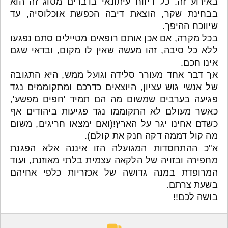
באירוע זה. כל דיווח עיתונאי בדברים מסוג זה הוא
בבחינת שקר, הוצאת דיבה הכפשת אוכלוסיה, עד
שיווכח ההיפך.
בכל מקרה, אם אכן אותם רופאים מטיילים סתם נפגעו
ללא כל סיבה, זהו מעשה שאין לו מקום, ובדאי שגם
אינו חכם.
אך דבר אחד מעורר סלידה וגועל ממש, היא התגובה
של אנשי גוש עציון, היוצאים כדרכם ומתקוממים נגד
פגיעה בערבים שמשום מה הם תמיד 'חפים מפשע',
כאשר מעולם לא התקוממו נגד פגיעות ביהודים אף
כשדם אחינו יגר על הארץ!(ואם ימצאו חריגים, משום
מה קול דממה דקה חנק את קולם).
א"כ ההתחסדות המגועלה הזו איננה אלא הפגנת
מחפירה ובזויה של הלקאה עצמית בלתי מאוזנת, ועוד
המרופדת במנה גדושה של אכזריות כלפי אחיהם
בשעת צרתם.
בושה לכם!!