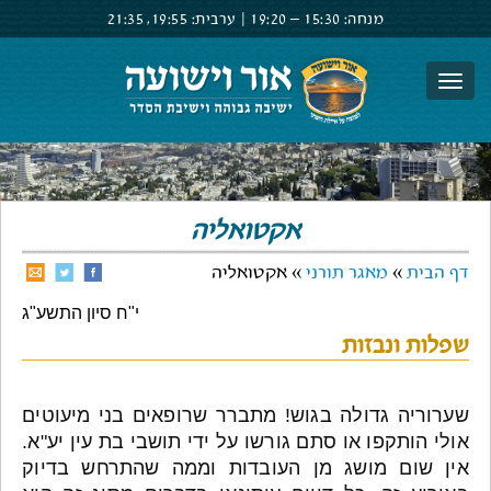
מנחה:
15:30 –
19:20
|
ערבית:
19:55,
21:35
צור קשר
הרשם
התחבר
אקטואליה
דף הבית
»
מאגר תורני
» אקטואליה
י"ח סיון התשע"ג
שפלות ונבזות
שערוריה גדולה בגוש! מתברר שרופאים בני מיעוטים
אולי הותקפו או סתם גורשו על ידי תושבי בת עין יע"א.
אין שום מושג מן העובדות וממה שהתרחש בדיוק