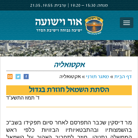
מנחה:
15:30 –
19:20
|
ערבית:
19:55,
21:35
צור קשר
הרשם
התחבר
אקטואליה
דף הבית
»
מאגר תורני
» אקטואליה
הסתת השמאל חוזרת בגדול
ד' תמוז התשע"ד
מר דיסקין שכבר התפרסם לאחר סיום תפקידו בשב"כ
בהשמצותיו ובהתבטאיותיו הבזויות כלפי ראש
הממשלה נתניהו, חוזר לתחביב האהוב על השמאל