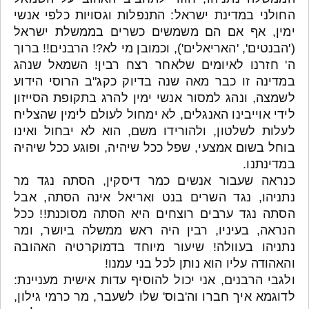
החולני במדינת ישראל: התנפלות וגסויות כלפי אנשי
ימין, אף אם הם משמשים כשרים בממשלת ישראל
('הבנטים', 'האריאלים'), וכמובן מי לא?! הרבנים!! ברוך
ה' חזרנו לאיומים שלאחר רצח רבין! השמאל שנהג
במדינה זו כבר מאה שנה בדיוק כקג"ב הרוסי הידוע
לשמצה, ונהג למסור אנשי ימין להרג בתקופת הסייזון
לידי אוייבינו האנגלים, לא ימחול לעולם לימין שהצליח
לעלות לשלטון, ולהורידו משם, הוא לא יבחול ואינו
בוחל בשום אמצעי, שפל ככל שיהיה, ופוגע ככל שיהיה
במדינתנו.
כנראה שעבור אנשים כמר דיסקין, הסתה נגד מר
נתניהו, נגד השרים בנט ואריאל אינה הסתה, אבל
הסתה נגד ערבים רוצחים היא הסתה מסוכנת!! ככל
הנראה, בעיניו, רבין היה ראש ממשלה ביושר, ומר
נתניהו בעוולה! שיעור מיוחד בדמוקרטיה האהובה
והאהודה עליו הוא נותן לכל בני עמנו!
ולגבי הרבנים, אני יכול להוסיף עדות אישית מעניינת:
לדוגמא איך חברו וה'בוס' שלו לשעבר, מר כרמי גילון,