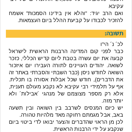
עקיבא
ואם הרב יגיד: "והלא אין בידינו הסמכות" אשמח
להזכיר לכבודו על קביעת ההלל ביום העצמאות.
תשובה:
לכ´ נ´ הי"ו
כבר לפני קום המדינה הרבנות הראשית לישראל
קבעה את יום עשרה בטבת ליום קדיש הכללי, כזכר
לשואה. יהודים העויינים לתורה העבירו יום איזכור
השואה לחודש ניסן (כבר השבתי והסברתי באתר זה
את הדברים), חודש שכל אבלות אסורה בו תכלית.
אף על תלמידי רבי עקיבא לא נקבע מעולם תענית,
אלא רק מספר מצוצמם של מנהגי ´אבילות´ ולא
יותר מזה.
יש כיום המנסים לשרבב בין השואה ובין תשעה
באב, אבל מגמתם רחוקה מאד מלהיות טהורה.
לכן מן הראוי שהדברים והצער יבואו לדי ביטוי ביום
שנקבע על ידי הרבנות הראשית.