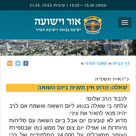
מנחה:
15:30 –
19:20
|
ערבית:
19:55,
21:35
צור קשר
הרשם
התחבר
דף הבית
»
מאגר תורני
»
כ"ז אייר תשס"ה
שאלה: מדוע אין תענית ביום השואה
לכבוד הרב שלום!
עלתה בי שאלה בנוגע ליום השואה ואשמח אם לרב
יהיה פנאי להאיר את עיני:
מדוע לא קובעים יום אבל ביום השואה עם סליחות
מיוחדות או אפילו יום צום של ממש כמו שבספירת
העומר מתאבלים על 24,000 התלמידים של רבי