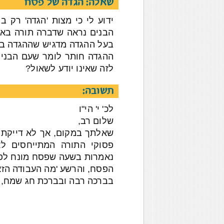
שאלה: הגדה של פסח
ידוע לי כי מצות 'הגדה' רק 
הבנים נראה שדברה תורה באופ
בעל ההגדה מדגיש שההגדה בלי
ההגדה חותר לומר שעם הבנים
לזה שאינו יודע לשאול?
תשובה:
לכ' י' הי"ו
שלום רב,
שאלתך במקום, אך לא דייקת 
פסוקי התורה המתייחסים ל
נאמרות בשעה שפסח מונח לפני
הפסח, והרשע 'מה העבודה הזאת 
בברכה רבה ובברכת חג שמח,