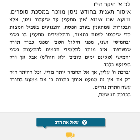
לכ' א' היקר הי"ו
איסור תענית בחודש ניסן מוזכר במסכת סופרים,
ודוקא שם איתא '
אין מתענין עד שיעבור ניסן, אלא
הבכורות שמתענין בערב הפסח, והצנועים בשביל המצות
כדי שיכנסו לפסח בתאוה, והתלמידים מתענין בו בשני
ובחמישי ושני, מפני חילול השם ומפני כבוד תורה
שנשרפה'. א"כ מותר לתלמידי חכמים להתענות בשני
וחמישי (שאינם ימים טובים ולא חוה"מ) אבל אך ורק
בצינעא בלבד.
וברכת ה' עליך, אך אל תחמיר יותר מדיי. וכל ההיתר הזה
רק אם אין זה ממעט אותך בתורה כי אם ממעט בתורה
עשה התרת נדרים.
בברכת חג שמח,