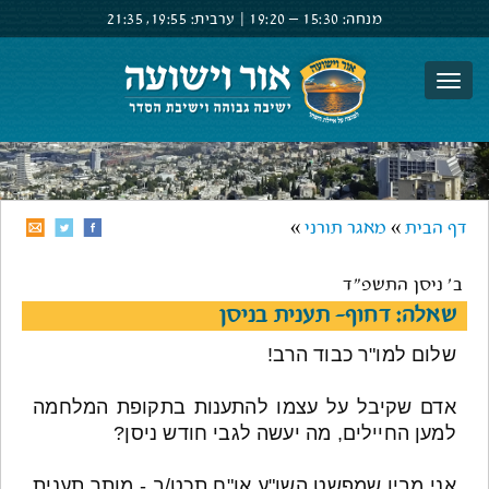
מנחה:
15:30 –
19:20
|
ערבית:
19:55,
21:35
צור קשר
הרשם
התחבר
דף הבית
»
מאגר תורני
»
ב' ניסן התשפ"ד
שאלה: דחוף- תענית בניסן
שלום למו"ר כבוד הרב!
אדם שקיבל על עצמו להתענות בתקופת המלחמה
למען החיילים, מה יעשה לגבי חודש ניסן?
אני מבין שמפשט השו"ע או"ח תכט/ב - מותר תענית