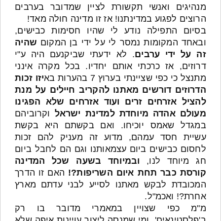
מנהיגים ואנשי תקשורת לציין שמדובר בערבים
הרוצים לפגוע במדינתנו! אז זו מדינה חולה מאד!
בסיום התפילה נודע לי שהיו חסימות כבישים,
ובאחד המקומות נמסר לי על ידי בן המקום
שהיה
זה על ידי ערבים
. לא ידעתי שביקנעם היה ע"י
דרוזים, אז כרכתי אותם יחדיו. בכל מקרה אינני
מתנצל כי כפי שציינתי בערוץ 7 בהערות בא
יזו זכות
הדרוזים דורשים מאתנו להקריב חיילים על מנת
להציל אזרחים זרים ועוד אזרחים שלא הפגינו
מעולם אהדה מיוחדת למדינת ישראל
וקרוביהם
במגדל שאמס יוכיחו. ואם בקשתם היא בקשת
עשיית חסד עמהם, מדוע זה מעניק להם זכות
לחסום כבישים ביום עצמאותנו וגם הם לחבל ביום
חג מיוחד לנו,
ובמיוחד בשעה שכל המדינה
קורסת כבר תחת איום השריפות?!
האם זו הדרך
המכובדת לבקש מאתנו לסייע לבני עדתם מארץ
אחרת?! ואכמ"ל.
מ"מ כפי שצויין במאמרי מדובר בו רק
ב'פלסטינאים', ומי שמנסה ליצור עויינות איפה שלא