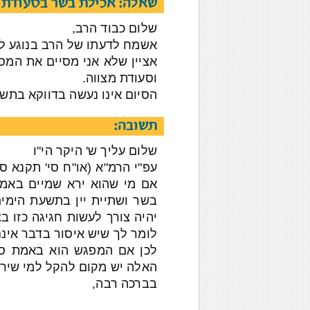
שאלה: אכילת בשר בסעודת 
שלום כבוד הרב,
אשמח לדעתו של הרב בנוגע ל
וסעודת מצווה.
הסיום אינו נעשה בדווקא בתש
תשובה:
שלום עליך ש' היקר הי"ו
עפ"י הרמ"א (או"ח סי' תקנא ס
אם מי שהוא ירא שמיים באמת
בשר ושתיית יין בתשעת הימים
יהיה צורך לעשות חגיגה כזו ב
לומר לך שיש איסור בדבר אינני
לכן אם המפגש הוא באמת סבי
האלה יש מקום להקל למי שירצ
בברכה רבה,