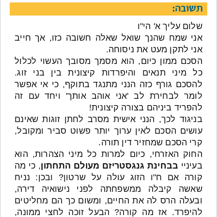
תשובה:
שלום עליך א' הי"ו
אני שמח שהנך שואל שאלה חשובה כזו, אך חייב
אני לתקן מעט את ניסוחה.
הסכם ממון כיום, הוא מסמך מסובך העשוי לכלול
כל מיני תנאים והיפרדות קיצונית בין בני זוג.
להסכם גורף כזה הנני מתנגד בתוקף, כי אי אפשר
לומר לבחירת לב 'אני אוהב אותך' ויחד עם זה
להפריד ביניהם בצורה קיצונית!
בניגוד לכך, הנני אישית מסרב לחתן זוגות שאינם
עושים הסכם לאין ערוך יותר פשוט סביר ומקובל,
קרי הסכם שמחזיר דין תורה.
החוק האזרחי, כיום למרות כל מיני הצהרות, הוא
בעיניי
בבחינת גנגסטריזם מעולם התחתון
, כי מה
קורה אם ח"ו הזוג עולה על שרטון? ובכן: נניח
שאשה קיבלה ממשפחתה לפני נישואיה דירה,
ובעלה הרס לה את החיים, ומשום כך הם מחליטים
להיפרד. אז מה קורה? הבעל זוכה לחצי ממונה,