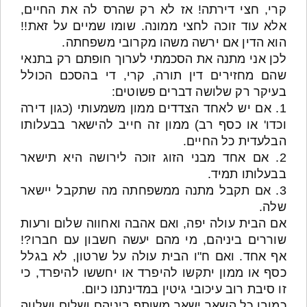
קרי, חצי דירתה! אז לא רק שהרס לה את החיים,
אלא עוד זוכה לחצי ממונה. שומו שמיים על זאת!!
הוא הדין אם ירשה משהו מקרובי משפחתה.
לכן אני מתנה את הסכמתי לערוך חופתם רק בתנאי
שהם מחזירים דין תורה, קרי, די בהסכם הכולל
בעיקר רק שלושה דברים פשוטים:
1. אם יש לאחד הצדדים ממון משמעותי (כגון דירה
וכדו' או כסף רב) ממון זה חייב להישאר בבעלותו
הבלעדית כל החיים.
2. אם אחד מבני הזוג זוכה לירושה היא תישאר
בבעלותו תמיד.
3. אם תקבל מתנה ממשפחתה מה שתקבל יישאר
שלה.
אם הבית עולה יפה, ואם אהבה ואחווה שלום ורעות
שוררים ביניהם, מי מהם יעשה חשבון עם חברו?!
אף אחד. ואם ח"ו הבית עולה על שרטון, לא בגלל
כסף או ממון יתקשו להיפרד או יחששו להיפרד, כי
זו סיבת רוב עיכובי גיטין במדינתנו כיום.
כמובן כל השאר ישאר משותף ביניהם ושלום ושלווה