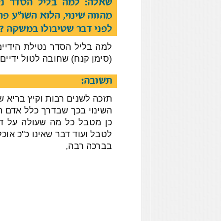
שאלה: למה בליל הסדר נט
מהווה שינוי, הלוא השו"ע פו
לפני דבר שטיבולו במשקה ?
למה בליל הסדר נטילת הידיים 
(סימן קנח) שחובה לטול ידיים
תשובה:
תזכה לשנים רבות וקיץ בריא ש' 
השינוי בכך שבדרך כלל אדם הנ
כן מטבל כל מה שעולה על דע
לטבל ועוד דבר שאינו כ"כ אוכ
בברכה רבה,