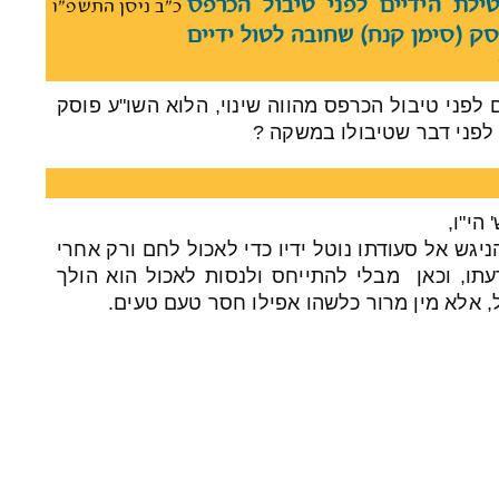
ילת הידיים לפני טיבול הכרפס
כ"ב ניסן התשפ"ו
סק (סימן קנח) שחובה לטול ידיים
לפני טיבול הכרפס מהווה שינוי, הלוא השו"ע פוסק
 לפני דבר שטיבולו במשקה ?
הי"ו,
יגש אל סעודתו נוטל ידיו כדי לאכול לחם ורק אחרי
תו, וכאן מבלי להתייחס ולנסות לאכול הוא הולך
ל, אלא מין מרור כלשהו אפילו חסר טעם טעים.