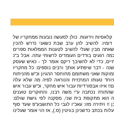
קלאסיות וידועות. כולן למעשה נובעות ממחקריו של
דומיו. להשיב להן ערב שבת כשאני נדרש להכין
 שאתה מבין שעלי להשיב לטענות הממלאות ספרים
מה רגעים בודדים העומדים לרשותי עתה. אבל ב"נ
יים, כדי לא להשיבך ריקם אומר לך - כאיש שעסק
חקר אקדמי למעלה מ-50 שנה - דבר שיפתיע אותך ורבים נוספים: כל מחקריו
עמוקות שאני משתומם מחוחסר ההגיון וכ"ש מהניתוח
יוחד טעותו המרכזית והנוראה לפיה מה שלא עלה
!! איזו אבסורדיות עבור איש מחקר, וכ"ש עבור איש
שהתורה נכתבה ע"י משה רבנו, והחוקרים טוענים
הוא מתקופת בית שני, מסקנה לפי גישת שולם:
 !! ויתירה מזו: עאכ"ו לגבי כל התושבע"פ שעד סוף
ות בכתב כדשנינן בגיטין (ס.), אז הוי אומר שעלינו