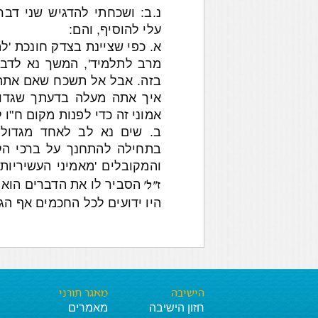
נ.ב: ושכחתי להדגיש שני דב
עלי להוסיף, והם:
א. כפי שציינת בצדק חונכת 'ל
מרב לתלמיד', המשך נא לדבוק
בזה. אבל אל תשכח שאם אתה ח
איך אתה מעלה בדעתך שגדולי
אמוני זה כדי לפנות מקום ח"ו
ב. שים נא לב לאחד מגדולי 
בתחילה להתחנך על ברכי הקב
והמקובלים 'מאמיני העשיריות
הסביר לו את הדברים הוא ה
ז"ל'
היו ידועים לכל החכמים אף הג
הישיבה
מאגר תורני
חזון הישיבה
מאמרים