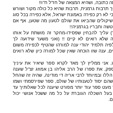
ה כתובה, ושהיא המצאה של חז"ל ח"ו!!
ך תרבות גרמנית, תרבות שהיא כל כולה מקור ושורש
כי לא רק כפירה באמונת ישראל, אלא כפירה בכל סוג
שיקולים שהביאו את שולם לטעון מה שטען, אף אם
יטשה וחבריו בגרמניה!!
) עליך להבחין שפסידו-מחקר זה מושתת על אותו
ה שלא רואים לא קיים !! (ואני משער שידועה לך
יה תלמיד יהודי ענה למורהו שהטיף לכפירה משום
, ענה שזו הוכחה שאין שכל למורה כיון שלא רואים
, אני ממליץ לך מאד לקרא ספר שיאיר את עיניך
ספק, את ספרו של הרב אליהו בן אמוזג זצ"ל שענה
כל הטענות הללו ובמיוחד לרבי אריה די מודינה, שהיה זה שהחל
הם יסוד לטענותיו של שולם, ספר שפירסמתי ושמו
וד מעט ספר עוד יותר מפורט שיענה לכל שאלותיך עד
 בעל השכלה הגוברת על כל מה ששכל אנושי יכול
.