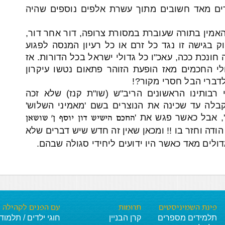
רים מאד חשובים מתוך עשרת אלפים נוספים שהיה
האמין בתורה שעוברת במסורת צרופה, דור אחר דור,
 בגישה זו נגד כל זרם או כל רעיון המנסה לפגוע
ונכת ככה, עאכ"ו כל גדולי ישראל בכל הדורות. אז
 החכמים מאז הופעת הזוהר פתאום נטשו עיקרון
 לדברי הבל חסרי מקור?!
רבותינו הראשונים הריב"ש (שו"ת קנז) שלא זכה
לה עד שכינה את הנוצרים בשם 'מאמיני השלוש'
', אבל כאשר פגש את '
החכם הישיש דון יוסף ן' שושאן
ודה וחזר בו !! ומכאן שאין זה חדש שיש דברים שלא
דולים מאד כאשר היו ידועים ליחידי סגולה שבהם.
פינת השמיניסטים
תרומות
עם הפנים לקהילה
תלמידים מספרים
קרן הבניין
חוגי ילדים / תלמוד