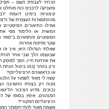
הכרחי לעבודת השם – תפיסה 
ומעניקה לרבנים כוח מוחלט ש
קיצוניות בימינו דוגמת 'ל
מההתפארות העצמית של ה"צדיק
אפילו התיאורים המיסטיים 
המשיח, או הלימוד מפי אחיה
הסומטיים והתמוהים ב"ספר הח
שקר מדתות אחרות.
שאלתי הגדולה היא: איך זה 
שבעצמו הלך שבי אחר תורת ה
את אורחות חייו, הפך לפוסק ה
ורק בזוהר (כמו ביטול הנחת ת
או בראשונים הרציונליים)?
קשה לי מאוד לשמור על הלכות
מנוח רק בצורת החשיבה הב
נבוכים. מדוע הציבור הליטא
המנהגים, אימץ בסופו של ד
הרציונליזם המקורי?
אשמח מאוד להתייחסותך המח