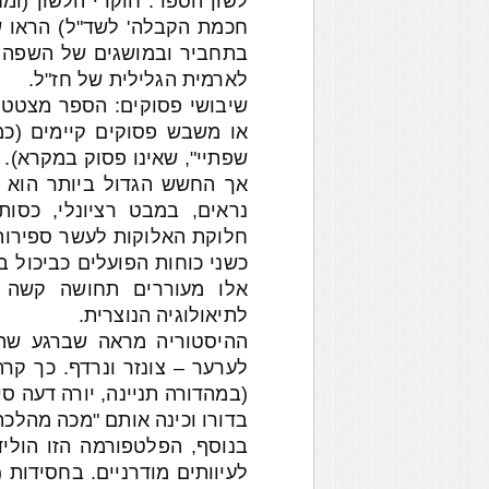
לשון הספר: חוקרי הלשון (ומח
חכמת הקבלה' לשד"ל) הראו ש
בתחביר ובמושגים של השפה הס
לארמית הגלילית של חז"ל.
שיבושי פסוקים: הספר מצטט מ
או משבש פסוקים קיימים (כמו
שפתיי", שאינו פסוק במקרא).
אך החשש הגדול ביותר הוא ב
נראים, במבט רציונלי, כס
חלוקת האלוקות לעשר ספירות, 
כשני כוחות הפועלים כביכול בנ
אלו מעוררים תחושה קשה ש
לתיאולוגיה הנוצרית.
ההיסטוריה מראה שברגע שהס
לערער – צונזר ונרדף. כך קר
(במהדורה תניינה, יורה דעה ס
בדורו וכינה אותם "מכה מהלכת
בנוסף, הפלטפורמה הזו הוליד
לעיוותים מודרניים. בחסידות 