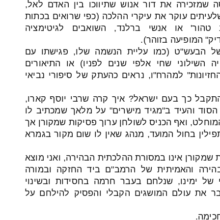
שמזכירה את דור אנוש שתיווכו בין האדם לאל,
לעיתים עוקר את עיקרי ההלכה (כפי שרואים בכתות
ב טהור' או אנשי ברלנד, השואבים לגיטימציה
" המופיעה בזוהר).
של הבעש"ט (כמו עליית הנשמה שלו, פגישתו עם
 השילוני שחי אלפי שנים לפניו) או התיאורים
זיונות" למהרח"ו, נראים כהעתק של סיפורי נביאי
התקבל כך בעם ישראל? איך קרה שרבי יוסף קארו,
סוד והעיד ב"מגיד מישרים" על מלאך שמכתיב לו
מוחלט, ואף הכניס לשולחן ערוך פסיקות שמקורן אך
פילין בחול המועד, מנהג שאין לו שום מקור בגמרא
 שמקורן אינו במסורת ההלכתית הבהירה, ואני מוצא
הירה והאמיתית של הרמב"ם ביד החזקה ובמורה
י של ימינו, שנלחם בעבר חרמה בחסידות ובשינוי
בר את עולם המושגים הקבלי והפסיק להילחם על
כימה.