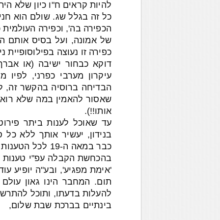
להיות קראים ח"ו כיון שלא הית
כל זה בגלל שג. שולם הוא חני
הכפירה בה', וכפירה העולמית 
של אמונה, ועל בסיס אותם ה
כפירה זו נעוצה בפילוסופיית נ
דוקא כבחור ישיבה (או אברך
עיקרון מערבי כפרני, לפיו מ
הבדיחה ברוסיה בהקשר זה, לפ
שאסור להאמין במה שלא רואים
אותו!!).
עד שאוכל לענות ביתר פירוט
בנידון, יעשיר אותך ללא כל 
כבר במאה ה-19 ל
בהכחשת הקבלה עפ"י טענות ש
'אימת מפגיע', ובע"ה יופיע ע
תום. המחבר הינו גאון עולם
להעלות בדעתו, ותוכל להתרשם
בינתיים בברכת שבת שלום,