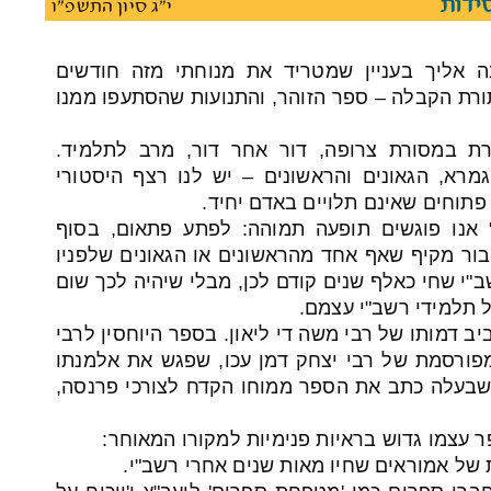
ידות
י"ג סיון התשפ"ו
נה אליך בעניין שמטריד את מנוחתי מזה חודשים
רת הקבלה – ספר הזוהר, והתנועות שהסתעפו ממנו
רת במסורת צרופה, דור אחר דור, מרב לתלמיד.
רא, הגאונים והראשונים – יש לנו רצף היסטורי
ם פתוחים שאינם תלויים באדם יחיד.
 אנו פוגשים תופעה תמוהה: לפתע פתאום, בסוף
ץ לו חיבור מקיף שאף אחד מהראשונים או הגאונים שלפניו
ב"י שחי כאלף שנים קודם לכן, מבלי שיהיה לכך שום
ל תלמידי רשב"י עצמם.
יב דמותו של רבי משה די ליאון. בספר היוחסין לרבי
פורסמת של רבי יצחק דמן עכו, שפגש את אלמנתו
 שבעלה כתב את הספר ממוחו הקדח לצורכי פרנסה,
 עצמו גדוש בראיות פנימיות למקורו המאוחר:
ת של אמוראים שחיו מאות שנים אחרי רשב"י.