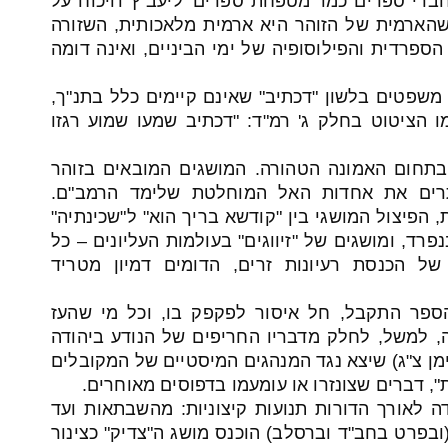
ברי ספרים כמו 'מטפחת ספרים' ליעב"ץ ו'ויכוח על
הארמית של הזוהר היא ארמית מלאכותית, השזורה
פרדית והפילוסופיה של ימי הביניים, ואינה דומה
שפטים בלשון "דכתיב" שאינם קיימים כלל בתנ"ך,
 הציטוט בחלק ג' רמ"ד: "דכתיב שמעו שמוע רגזו
תחום האמונה הטהורה. המושגים המובאים בזוהר
ותרים את אחדות האל המוחלטת שלימד הרמב"ם.
הפיצול המושגי בין "קודשא בריך הוא" ל"שכינתיה"
פרד, ומושגים של "זיווגים" בעולמות העליונים – כל
ל הכנסת רעיונות זרים, הדומים דמיון מטריד
פר התקבל, חל איסור לפקפק בו, וכל מי שהעז
ה, למשל, לחלק מדבריו החריפים של הנודע ביהודה
ימן צ"ג) שיצא נגד המנהגים המיסטיים של המקובלים
", דברים שצונזרו או עומעמו בדפוסים מאוחרים.
ה לאורך הדורות תנועות קיצוניות: מהשבתאות ועד
(ובפרט בחב"ד וברסלב) הוכנס מושג ה"צדיק" כצינור