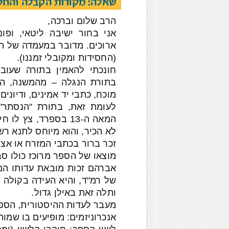
שאלה: מקורות הקבלה והחס
הרב שלום וברכה,
אני בחור ישיבה ליטאי, ופו
ארוכים. מדובר במעמדה של תו
(החסידות ומקובלי זמננו).
חונכתי להאמין בתורה שעוב
בתורת הנגלה – מהמשנה, הגמ
מוכח, כתבי יד אמינים, ודיוני
לעומת זאת, בתורת "הנסתר"
המאה ה-13 בספרד, צ
לא הכיר, והוא מיוחס לתנא רש
זכר ברור בכתבי המזרח או אצ
מוצאו של הספר מרוכז כולו סב
אברהם זכות מובאת עדותו המ
של רמ"ד, והיא העידה בקולה
ותלה זאת באילן גדול.
מעבר לעדות ההיסטורית, הספר
אנכרוניזמים: מופיעים בו שמו