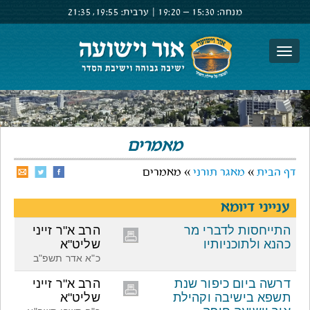
מנחה:
15:30 –
19:20
|
ערבית:
19:55,
21:35
צור קשר
הרשם
התחבר
מאמרים
דף הבית
»
מאגר תורני
» מאמרים
ענייני דיומא
התייחסות לדברי מר
הרב א"ר זייני
כהנא ולתוכניותיו
שליט"א
כ"א אדר תשפ"ב
דרשה ביום כיפור שנת
הרב א"ר זייני
תשפא בישיבה וקהילת
שליט"א