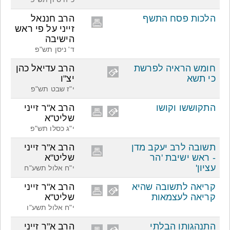
הלכות פסח התשף
הרב חננאל
זייני על פי ראש
הישיבה
ד' ניסן תש"פ
חומש הראיה לפרשת
הרב עדיאל כהן
כי תשא
יצ"ו
י"ז שבט תש"פ
התקוששו וקושו
הרב א"ר זייני
שליט"א
י"ג כסלו תש"פ
תשובה לרב יעקב מדן
הרב א"ר זייני
- ראש ישיבת 'הר
שליט"א
עציון'
י"ח אלול תשע"ח
קריאה לתשובה שהיא
הרב א"ר זייני
קריאה לעצמאות
שליט"א
י"ח אלול תשע"ו
התנהגותו הבלתי
הרב א"ר זייני