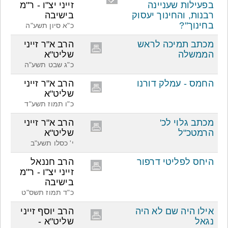
בפעילות שעניינה
זייני יצ"ו - ר"מ
רבנות, והחינוך יעסוק
בישיבה
בחינוך"?
כ"א סיון תשע"ה
מכתב תמיכה לראש
הרב א"ר זייני
הממשלה
שליט"א
כ"ג שבט תשע"ה
החמס - עמלק דורנו
הרב א"ר זייני
שליט"א
כ"ו תמוז תשע"ד
מכתב גלוי לכ'
הרב א"ר זייני
הרמטכ"ל
שליט"א
י' כסלו תשע"ב
היחס לפליטי דרפור
הרב חננאל
זייני יצ"ו - ר"מ
בישיבה
כ"ד תמוז תשס"ט
אילו היה שם לא היה
הרב יוסף זייני
נגאל
שליט"א -