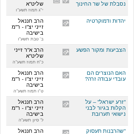
נסבלת של שר החינוך
שליט"א
י"ג תמוז תשע"ו
יהדות ודמוקרטיה
הרב חננאל
זייני יצ"ו - ר"מ
בישיבה
ב' טבת תשע"ו
הצביעות ומקור הפשע
הרב א"ר זייני
שליט"א
כ"ח תמוז תשע"ה
האם הנוצרים הם
הרב חננאל
עובדי עבודה זרה?
זייני יצ"ו - ר"מ
בישיבה
ט"ו תמוז תשע"ה
"זרע ישראל" – על
הרב חננאל
הקלות בגיור לבני
זייני יצ"ו - ר"מ
נישואי תערובת
בישיבה
ל' סיון תשע"ה
"שהרבנות תעסוק
הרב חננאל